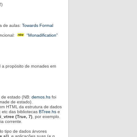
2)
a de aulas:
Towards Formal
ncional:
“Monadification”
d a propósito de monades em
 de estado (NB:
demos.hs
foi
nade de estado).
o em HTML da estrutura de dados
t
etc das bibliotecas
BTree.hs
e
_vtree (True, 7)
, por exemplo.
ia corrente.
do tipo de dados árvores
e a))
, e aplicações suas (e.g.