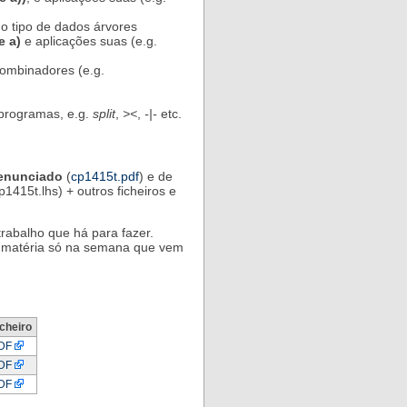
do tipo de dados árvores
e a)
e aplicações suas (e.g.
 combinadores (e.g.
programas, e.g.
split
,
><
,
-|-
etc.
enunciado
(
cp1415t.pdf
) e de
p1415t.lhs) + outros ficheiros e
rabalho que há para fazer.
ja matéria só na semana que vem
icheiro
DF
DF
DF