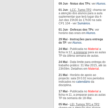
09 Jun
-
Notas dos TPs
: ver
Alunos
.
01 Jun
-
LCC, Turno TP2
: chama-se
a atenção dos alunos para a aula
suplementar que terá lugar dia 4-
Jun das 15h30 às 17h30 na sala
CP1 104 - ver
Sumários
.
01 Jun
-
Defesas dos TPs
: ver
horário das orais em
Alunos
.
29 Mai
-
Instruções para entrega
do TP
: ver
Alunos
.
24 Mai
- Publicada no
Material
a
ficha nr.12,
a preparar
para as aulas
TP da última semana de aulas.
24 Mai
- Data limite para entrega do
trabalho prático: 31 Mai 2015, até às
23h59m. Detalhes em
Material
.
21 Mai
- Horário de apoio ao
projecto: sala DI 0.02 nos períodos
indicados no
calendário
da
disciplina.
17 Mai
- Publicada no
Material
a
ficha nr.11, a preparar para as aulas
TP da semana de 18-Mai.
05 Mai
-
LEI, Turnos TP1 e TP2
:
chama-se a atenção dos alunos