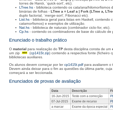
torres de Hanói, `quick-sort', etc).
LTree.hs
- biblioteca contendo os cata/ana/hilomorfismos 
binárias de folhas -
LTree a = Leaf a | Fork (LTree a, LTre
duplo factorial, `merge-sort', Fibonacci etc).
List.hs
- biblioteca geral para listas em Haskell, contendo
catamorfismos) e exemplos de utilização.
Nat.hs
- biblioteca de naturais (combinador ciclo-for, etc).
Cp.hs
- contendo os combinadores de base do cálculo de 
Enunciado o trabalho prático
O
material
para realização do
TP
desta disciplina consta de um
um zip
(
cp1415t.zip
) contendo a respectiva fonte (ficheiro c
bibliotecas auxiliares.
Os alunos devem começar por ler
cp1415t.pdf
para avaliarem o t
Devem ainda deixar para o fim as questões da última parte, cu
começará a ser leccionada.
Enunciados de provas de avaliação
Data
Descrição
F
16-Jun-2015
Teste com a correcção
P
07-Jul-2015
Exame de recurso
P
a marcar
Exame da época especial
P