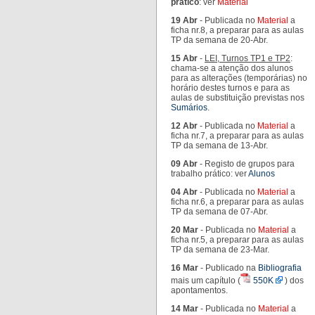
prático
: ver
Material
19 Abr
- Publicada no
Material
a
ficha nr.8, a preparar para as aulas
TP da semana de 20-Abr.
15 Abr
-
LEI, Turnos TP1 e TP2
:
chama-se a atenção dos alunos
para as alterações (temporárias) no
horário destes turnos e para as
aulas de substituição previstas nos
Sumários
.
12 Abr
- Publicada no
Material
a
ficha nr.7, a preparar para as aulas
TP da semana de 13-Abr.
09 Abr
- Registo de grupos para
trabalho prático: ver
Alunos
04 Abr
- Publicada no
Material
a
ficha nr.6, a preparar para as aulas
TP da semana de 07-Abr.
20 Mar
- Publicada no
Material
a
ficha nr.5, a preparar para as aulas
TP da semana de 23-Mar.
16 Mar
- Publicado na
Bibliografia
mais um capítulo (
550K
) dos
apontamentos.
14 Mar
- Publicada no
Material
a