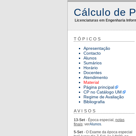
Cálculo de 
Licenciaturas em Engenharia Infor
TÓPICOS
Apresentação
Contacto
Alunos
Sumários
Horário
Docentes
Atendimento
Material
Página principal
CP no Catálogo UM
Regime de Avaliação
Bibliografia
AVISOS
13-Set
- Época especial,
notas
finais
: ver
Alunos
.
5-Set
- O Exame da época especial