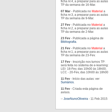
ficha nr.4, a preparar para as aulas
TP da semana de 16-Mar.
07 Mar
- Publicada no
Material
a
ficha nr.3, a preparar para as aulas
TP da semana de 9-Mar.
27 Fev
- Publicada no
Material
a
ficha nr.2, a preparar para as aulas
TP da semana de 2-Mar.
23 Fev
- Publicada a página de
Bibliografia
.
21 Fev
- Publicada no
Material
a
ficha nr.1, a preparar para as aulas
TP da semana de 23-Fev.
17 Fev
- Inscrição nos turnos TP:
será feita no sistema de e-learning:
LEI- 18-Fev, das 10h00 às 18h00;
LCC - 20-Fev, das 10h00 às 18h00
11 Fev
- Início das aulas: ver
Sumários
.
11 Fev
- Criada esta página de
avisos.
--
JoseNunoOliveira
- 11 Feb 2015