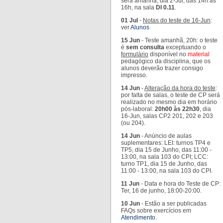
será amanhã, dia 2-Jul, das 14h às
16h, na sala
DI 0.11
.
01 Jul
-
Notas do teste de 16-Jun
:
ver
Alunos
15 Jun
- Teste amanhã, 20h: o teste
é
sem consulta
exceptuando o
formulário
disponível no
material
pedagógico da disciplina, que os
alunos deverão trazer consigo
impresso.
14 Jun
-
Alteração da hora do teste
:
por falta de salas, o teste de CP será
realizado no mesmo dia em horário
pós-laboral:
20h00 às 22h30
, dia
16-Jun, salas CP2 201, 202 e 203
(ou 204).
14 Jun
- Anúncio de aulas
suplementares: LEI: turnos TP4 e
TP5, dia 15 de Junho, das 11:00 -
13:00, na sala 103 do CPI; LCC:
turno TP1, dia 15 de Junho, das
11:00 - 13:00, na sala 103 do CPI.
11 Jun
- Data e hora do Teste de CP:
Ter, 16 de junho, 18:00-20:00.
10 Jun
- Estão a ser publicadas
FAQs sobre exercícios em
Atendimento
.