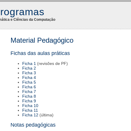
Programas
mática e Ciências da Computação
Education
»
Material Pedagógico
CP1415
»
WebHome
»
MaterialPedagogico
Fichas das aulas práticas
Ficha 1
(revisões de PF)
Ficha 2
Ficha 3
Ficha 4
Ficha 5
Ficha 6
Ficha 7
Ficha 8
Ficha 9
Ficha 10
Ficha 11
Ficha 12
(última)
Notas pedagógicas