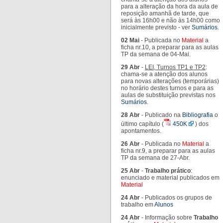
para a alteração da hora da aula de
reposição amanhã de tarde, que
será às 16h00 e não às 14h00 como
inicialmente previsto - ver
Sumários
.
02 Mai
- Publicada no
Material
a
ficha nr.10, a preparar para as aulas
TP da semana de 04-Mai.
29 Abr
-
LEI, Turnos TP1 e TP2
:
chama-se a atenção dos alunos
para novas alterações (temporárias)
no horário destes turnos e para as
aulas de substituição previstas nos
Sumários
.
28 Abr
- Publicado na
Bibliografia
o
último capítulo (
450K
) dos
apontamentos.
26 Abr
- Publicada no
Material
a
ficha nr.9, a preparar para as aulas
TP da semana de 27-Abr.
25 Abr
-
Trabalho prático
:
enunciado e material publicados em
Material
24 Abr
- Publicados os grupos de
trabalho em
Alunos
24 Abr
- Informação sobre
Trabalho