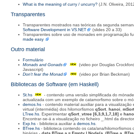
What is the meaning of curry / uncurry?
(J.N. Oliveira, 201
Transparentes
Transparentes mostrados nas teóricas da segunda seman
Software Development in VS.NET
(slides 20 a 33)
Transparentes sobre uso de monades em programação fu
made easy
Outro material
Formulário
Monads and Gonads
(video por Douglas Crockfor
Javascript)
Don't fear the Monad
(video por Brian Beckman)
Bibliotecas de Software (em Haskell)
St.hs
- contendo uma versão simplificada do mónade
actualizada com um exemplo de catamorfismo sobre o mó
demos.hs
- contendo material auxiliar para a visualizaçã
virtual (intermédia) dos hilomorfismos
qSort
,
hanoi
,
mSor
LTree.hs
. Experimentar
qSort_vtree [6,3,9,1,7,18]
e
hanoi
Encontrar-se-á a visualização no ficheiro _.html da director
Exp.hs
- biblioteca auxiliar a
demos.hs
.
BTree.hs
- biblioteca contendo os cata/ana/hilomorfismos 
binárias -
data BTree a = Empty | Node(a, (BTree a, BTre