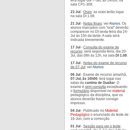
terá lugar dia 7-Set, às 14h00, na
sala CP1-308.
23 Jul
-
Orais
: as orais terão lugar
na sala DI 1.08.
21 Jul
-
Notas finais
: ver
Alunos
. Os
alunos marcados com "oral" deverão
comparecer no DI sexta-feira dia 24-
Jul às 15h da tarde. A sala será
indicada brevemente.
17 Jul
-
Consulta do exame de
recurso
: será segunda-feira, dia 20-
Jul, das 08h às 12h, na sala
DI 1.08
.
17 Jul
-
Notas do exame de recurso
de 07-Jul
: ver
Alunos
06 Jul
- Exame de recurso amanhã,
07-Jul, às 16h00
: terá lugar nas
salas da
cantina de Gualtar
. O
exame é
sem consulta
exceptuando
o
formulário
disponível no
material
pedagógico da disciplina, que os
alunos deverão trazer consigo
impresso.
04 Jul
- Publicado no
Material
Pedagógico
o enunciado do teste de
16-Jun, com a correcção.
01 Jul
-
Sessão para ver o teste
: