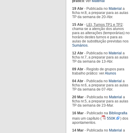
prático
: ver
Material
19 Abr
- Publicada no
Material
a
ficha nr.8, a preparar para as aulas
TP da semana de 20-Abr.
15 Abr
-
LEI, Turnos TP1 e TP2
:
chama-se a atenção dos alunos
para as alterações (temporárias) no
horário destes turnos e para as
aulas de substituição previstas nos
Sumários
.
12 Abr
- Publicada no
Material
a
ficha nr.7, a preparar para as aulas
TP da semana de 13-Abr.
09 Abr
- Registo de grupos para
trabalho prático: ver
Alunos
04 Abr
- Publicada no
Material
a
ficha nr.6, a preparar para as aulas
TP da semana de 07-Abr.
20 Mar
- Publicada no
Material
a
ficha nr.5, a preparar para as aulas
TP da semana de 23-Mar.
16 Mar
- Publicado na
Bibliografia
mais um capítulo (
550K
) dos
apontamentos.
14 Mar
- Publicada no
Material
a