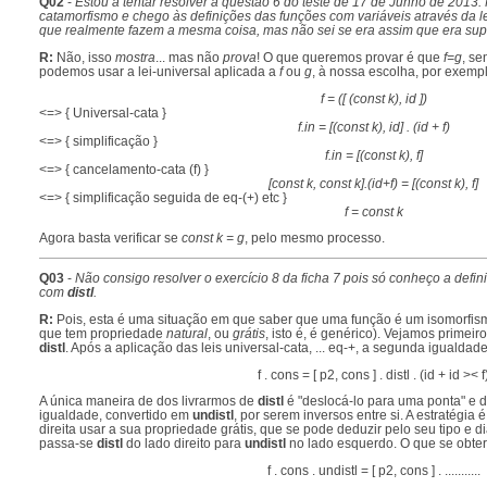
Q02
-
Estou a tentar resolver a questão 6 do teste de 17 de Junho de 2013:
catamorfismo e chego às definições das funções com variáveis através da le
que realmente fazem a mesma coisa, mas não sei se era assim que era supos
R:
Não, isso
mostra
... mas não
prova
! O que queremos provar é que
f=g
, s
podemos usar a lei-universal aplicada a
f
ou
g
, à nossa escolha, por exemp
f = ([ (const k), id ])
<=> { Universal-cata }
f.in = [(const k), id] . (id + f)
<=> { simplificação }
f.in = [(const k), f]
<=> { cancelamento-cata (f) }
[const k, const k].(id+f) = [(const k), f]
<=> { simplificação seguida de eq-(+) etc }
f = const k
Agora basta verificar se
const k = g
, pelo mesmo processo.
Q03
-
Não consigo resolver o exercício 8 da ficha 7 pois só conheço a defi
com
distl
.
R:
Pois, esta é uma situação em que saber que uma função é um isomorfismo
que tem propriedade
natural
, ou
grátis
, isto é, é genérico). Vejamos primei
distl
. Após a aplicação das leis universal-cata, ... eq-+, a segunda igualdade
f . cons = [ p2, cons ] . distl . (id + id >< f
A única maneira de dos livrarmos de
distl
é "deslocá-lo para uma ponta" e d
igualdade, convertido em
undistl
, por serem inversos entre si. A estratégia 
direita usar a sua propriedade grátis, que se pode deduzir pelo seu tipo e 
passa-se
distl
do lado direito para
undistl
no lado esquerdo. O que se obter
f . cons . undistl = [ p2, cons ] . ...........