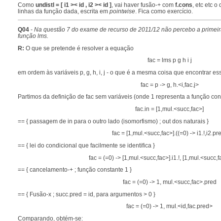
Como
undistl = [ i1 >< id , i2 >< id ]
, vai haver fusão-+ com
f.cons
, etc etc 
linhas da função dada, escrita em
pointwise
. Fica como exercício.
Q04
-
Na questão 7 do exame de recurso de 2011/12 não percebo a primeira 
função lms.
R:
O que se pretende é resolver a equação
fac = lms p g h i j
em ordem às variáveis p, g, h, i, j - o que é a mesma coisa que encontrar 
fac = p -> g, h.<i,fac.j>
Partimos da definição de fac sem variáveis (onde 1 representa a função const
fac.in = [1,mul.<succ,fac>]
== { passagem de in para o outro lado (isomorfismo) ; out dos naturais }
fac = [1,mul.<succ,fac>].((=0) -> i1.!,i2.pr
== { lei do condicional que facilmente se identifica }
fac = (=0) -> [1,mul.<succ,fac>].i1.!, [1,mul.<succ,f
== { cancelamento-+ ; função constante 1 }
fac = (=0) -> 1, mul.<succ,fac>.pred
== { Fusão-x ; succ.pred = id, para argumentos > 0 }
fac = (=0) -> 1, mul.<id,fac.pred>
Comparando, obtém-se: