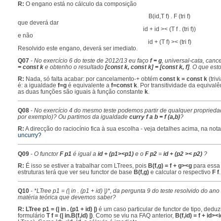
R:
O engano está no cálculo da composição
B(id,T f) . F (tri f)
que deverá dar
id + id >< (T f . (tri f))
e não
id + (T f) >< (tri f)
Resolvido este engano, deverá ser imediato.
Q07
-
No exercício 6 do teste de 2012/13 eu faço
f = g
, universal-cata, can
= const k
e obtenho o resultado
[const k, const k] = [const k, f]
. O que est
R:
Nada, só falta acabar: por cancelamento-+ obtém
const k = const k
(triv
é: a igualdade
f=g
é equivalente a
f=const k
. Por transitividade da equiv
as duas funções são iguais à função constante
k
.
Q08
-
No exercício 4 do mesmo teste podemos partir de qualquer proprie
por exemplo)? Ou partimos da igualdade
curry f a b = f (a,b)
?
R:
A direcção do raciocínio fica à sua escolha - veja detalhes acima, na not
uncurry?
Q09
-
O functor
F p1
é igual a
id + (p1><p1)
e o
F p2
=
id + (p2 >< p2)
?
R:
É isso se estiver a trabalhar com LTrees, pois
B(f,g) = f + g><g
para essa 
estruturas terá que ver seu functor de base
B(f,g)
e calcular o respectivo
F f
.
Q10
-
*LTree p1 = (| in . (p1 + id) |)*, da pergunta 9 do teste resolvido do an
matéria teórica que devemos saber?
R:
LTree p1 = (| in . (p1 + id) |)
é um caso particular de functor de tipo, deduz
formulário
T f = (| in.B(f,id) |)
. Como se viu na FAQ anterior,
B(f,id) = f + id><