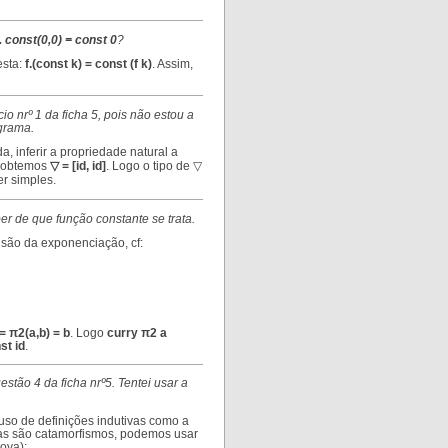
 const(0,0) = const 0
?
esta:
f.(const k) = const (f k)
. Assim,
o nrº 1 da ficha 5, pois não estou a
agrama.
, inferir a propriedade natural a
-+ obtemos
▽ = [id, id]
. Logo o tipo de ▽
er simples.
r de que função constante se trata.
usão da exponenciação, cf:
= π2(a,b) = b
. Logo
curry π2 a
st id
.
stão 4 da ficha nrº5. Tentei usar a
uso de definições indutivas como a
bas são catamorfismos, podemos usar
ova):