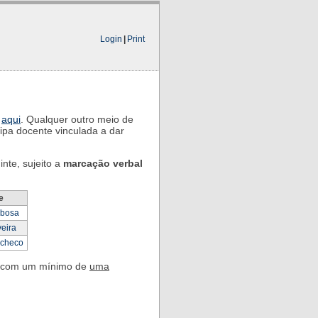
Login
|
Print
o
aqui
. Qualquer outro meio de
ipa docente vinculada a dar
nte, sujeito a
marcação verbal
e
rbosa
veira
acheco
l) com um mínimo de
uma