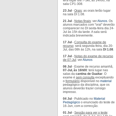
terá lugar dia 7-Set, às 14h00, na
sala CP1-308.
23 Jul
-
Orais
: as orais terão lugar
na sala DI 1.08.
21 Jul
-
Notas finais
: ver
Alunos
. Os
alunos marcados com "oral" deverão
comparecer no DI sexta-feira dia 24-
Jul às 15h da tarde. A sala será
indicada brevemente.
17 Jul
-
Consulta do exame de
recurso
: será segunda-feira, dia 20-
Jul, das 08h às 12h, na sala
DI 1.08
.
17 Jul
-
Notas do exame de recurso
de 07-Jul
: ver
Alunos
06 Jul
- Exame de recurso amanhã,
07-Jul, às 16h00
: terá lugar nas
salas da
cantina de Gualtar
. O
exame é
sem consulta
exceptuando
o
formulário
disponível no
material
pedagógico da disciplina, que os
alunos deverão trazer consigo
impresso.
04 Jul
- Publicado no
Material
Pedagógico
o enunciado do teste de
16-Jun, com a correcção.
01 Jul
-
Sessão para ver o teste
: