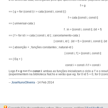
f = g
== { g = for (const i) i = cata [const i, const i] }
f = cata [const i, const i]
== { universal-cata }
f . in = [const i, const i]. (id + f)
== { f = for id i = cata [ const i, id ] ; cancelamento-cata }
[ const i, id ] . (id + f) = [const i, const i]. (id 
== { absorção + ; funções constantes ; natural-id }
[ const i, f ] = [const i, const i]
== { Eq + }
const i = const i /\ f = const i
Logo
f = g <=> f = const i
: ambas as funções inicializam o ciclo a 'i' e o resul
(experimentem na biblioteca Nat.hs e verão que eg. for 0 id 5 = 0, for 0 (const
--
JoseNunoOliveira
- 14 Feb 2014
r9
-
11