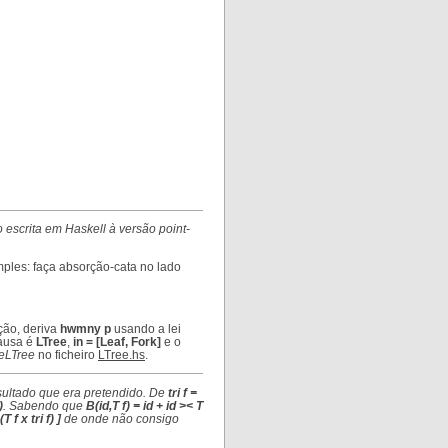
o escrita em Haskell à versão point-
mples: faça absorção-cata no lado
ção, deriva
hwmny p
usando a lei
causa é
LTree
,
in = [Leaf, Fork]
e o
eLTree
no ficheiro
LTree.hs
.
sultado que era pretendido. De
tri f =
)
. Sabendo que
B(id,T f) = id + id >< T
(T f x tri f) ]
de onde não consigo