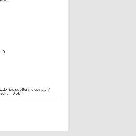
+ f)
tado não se altera, é sempre 'i'.
 0) 5 = 0 etc.)