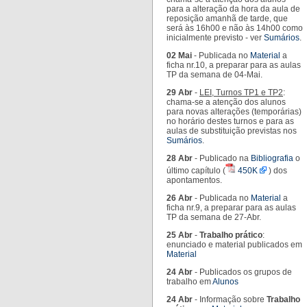
para a alteração da hora da aula de
reposição amanhã de tarde, que
será às 16h00 e não às 14h00 como
inicialmente previsto - ver
Sumários
.
02 Mai
- Publicada no
Material
a
ficha nr.10, a preparar para as aulas
TP da semana de 04-Mai.
29 Abr
-
LEI, Turnos TP1 e TP2
:
chama-se a atenção dos alunos
para novas alterações (temporárias)
no horário destes turnos e para as
aulas de substituição previstas nos
Sumários
.
28 Abr
- Publicado na
Bibliografia
o
último capítulo (
450K
) dos
apontamentos.
26 Abr
- Publicada no
Material
a
ficha nr.9, a preparar para as aulas
TP da semana de 27-Abr.
25 Abr
-
Trabalho prático
:
enunciado e material publicados em
Material
24 Abr
- Publicados os grupos de
trabalho em
Alunos
24 Abr
- Informação sobre
Trabalho