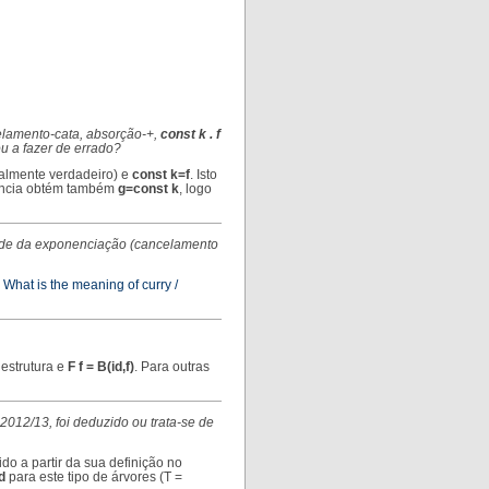
celamento-cata, absorção-+,
const k . f
ou a fazer de errado?
ialmente verdadeiro) e
const k=f
. Isto
alência obtém também
g=const k
, logo
dade da exponenciação (cancelamento
a
What is the meaning of curry /
estrutura e
F f = B(id,f)
. Para outras
o 2012/13, foi deduzido ou trata-se de
ido a partir da sua definição no
id
para este tipo de árvores (T =