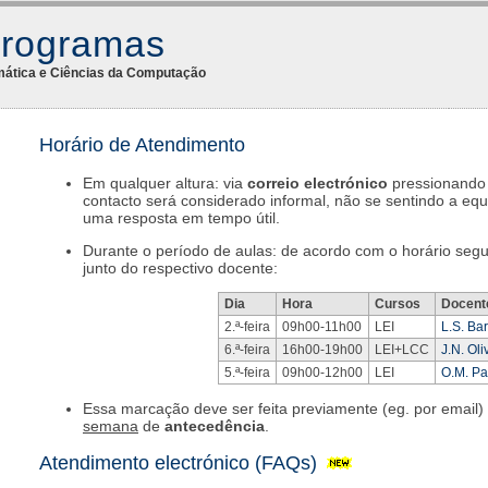
Programas
mática e Ciências da Computação
Education
»
Horário de Atendimento
CP1415
»
WebHome
»
Em qualquer altura: via
correio electrónico
pressionand
Atendimento
contacto será considerado informal, não se sentindo a equ
uma resposta em tempo útil.
Durante o período de aulas: de acordo com o horário segui
junto do respectivo docente:
Dia
Hora
Cursos
Docent
2.ª-feira
09h00-11h00
LEI
L.S. Ba
6.ª-feira
16h00-19h00
LEI+LCC
J.N. Oli
5.ª-feira
09h00-12h00
LEI
O.M. P
Essa marcação deve ser feita previamente (eg. por emai
semana
de
antecedência
.
Atendimento electrónico (FAQs)