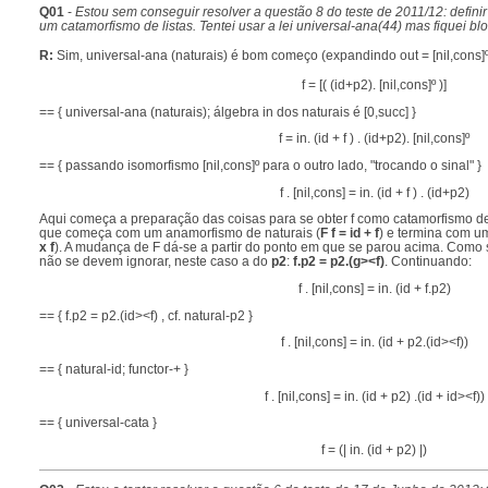
Q01
-
Estou sem conseguir resolver a questão 8 do teste de 2011/12: defin
um catamorfismo de listas. Tentei usar a lei universal-ana(44) mas fiquei b
R:
Sim, universal-ana (naturais) é bom começo (expandindo out = [nil,cons]º
f = [( (id+p2). [nil,cons]º )]
== { universal-ana (naturais); álgebra in dos naturais é [0,succ] }
f = in. (id + f ) . (id+p2). [nil,cons]º
== { passando isomorfismo [nil,cons]º para o outro lado, "trocando o sinal" }
f . [nil,cons] = in. (id + f ) . (id+p2)
Aqui começa a preparação das coisas para se obter f como catamorfismo de l
que começa com um anamorfismo de naturais (
F f = id + f
) e termina com um
x f
). A mudança de F dá-se a partir do ponto em que se parou acima. Como 
não se devem ignorar, neste caso a do
p2
:
f.p2 = p2.(g><f)
. Continuando:
f . [nil,cons] = in. (id + f.p2)
== { f.p2 = p2.(id><f) , cf. natural-p2 }
f . [nil,cons] = in. (id + p2.(id><f))
== { natural-id; functor-+ }
f . [nil,cons] = in. (id + p2) .(id + id><f))
== { universal-cata }
f = (| in. (id + p2) |)