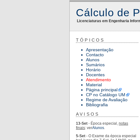
Cálculo de 
Licenciaturas em Engenharia Infor
TÓPICOS
Apresentação
Contacto
Alunos
Sumários
Horário
Docentes
Atendimento
Material
Página principal
CP no Catálogo UM
Regime de Avaliação
Bibliografia
AVISOS
13-Set
- Época especial,
notas
finais
: ver
Alunos
.
5-Set
- O Exame da época especial