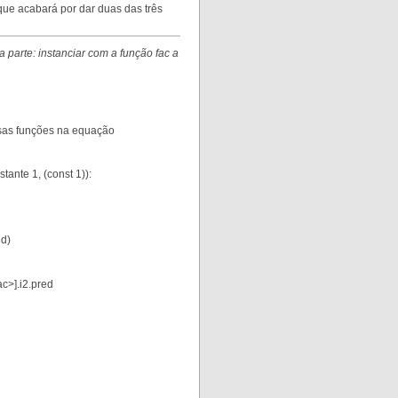
o que acabará por dar duas das três
parte: instanciar com a função fac a
essas funções na equação
ante 1, (const 1)):
ed)
ac>].i2.pred