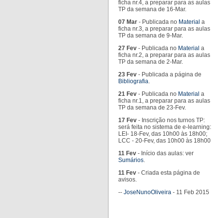
ficha nr.4, a preparar para as aulas
TP da semana de 16-Mar.
07 Mar
- Publicada no
Material
a
ficha nr.3, a preparar para as aulas
TP da semana de 9-Mar.
27 Fev
- Publicada no
Material
a
ficha nr.2, a preparar para as aulas
TP da semana de 2-Mar.
23 Fev
- Publicada a página de
Bibliografia
.
21 Fev
- Publicada no
Material
a
ficha nr.1, a preparar para as aulas
TP da semana de 23-Fev.
17 Fev
- Inscrição nos turnos TP:
será feita no sistema de e-learning:
LEI- 18-Fev, das 10h00 às 18h00;
LCC - 20-Fev, das 10h00 às 18h00
11 Fev
- Início das aulas: ver
Sumários
.
11 Fev
- Criada esta página de
avisos.
--
JoseNunoOliveira
- 11 Feb 2015