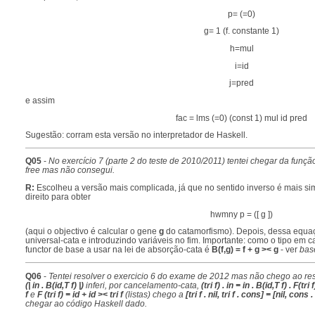
p= (=0)
g= 1 (f. constante 1)
h=mul
i=id
j=pred
e assim
fac = lms (=0) (const 1) mul id pred
Sugestão: corram esta versão no interpretador de Haskell.
Q05
-
No exercício 7 (parte 2 do teste de 2010/2011) tentei chegar da funçã
free mas não consegui.
R:
Escolheu a versão mais complicada, já que no sentido inverso é mais si
direito para obter
hwmny p = ([ g ])
(aqui o objectivo é calcular o gene
g
do catamorfismo). Depois, dessa equa
universal-cata e introduzindo variáveis no fim. Importante: como o tipo em 
functor de base a usar na lei de absorção-cata é
B(f,g) = f + g >< g
- ver
bas
Q06
-
Tentei resolver o exercicio 6 do exame de 2012 mas não chego ao re
(| in . B(id,T f) |)
inferi, por cancelamento-cata,
(tri f) . in = in . B(id,T f) . F(tri f
f
e
F (tri f) = id + id >< tri f
(listas) chego a
[tri f . nil, tri f . cons] = [nil, cons . 
chegar ao código Haskell dado.