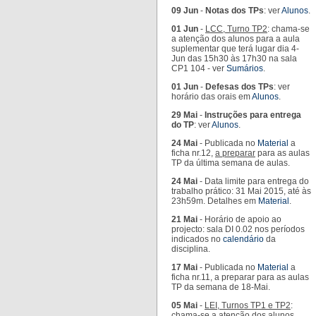
09 Jun
-
Notas dos TPs
: ver
Alunos
.
01 Jun
-
LCC, Turno TP2
: chama-se
a atenção dos alunos para a aula
suplementar que terá lugar dia 4-
Jun das 15h30 às 17h30 na sala
CP1 104 - ver
Sumários
.
01 Jun
-
Defesas dos TPs
: ver
horário das orais em
Alunos
.
29 Mai
-
Instruções para entrega
do TP
: ver
Alunos
.
24 Mai
- Publicada no
Material
a
ficha nr.12,
a preparar
para as aulas
TP da última semana de aulas.
24 Mai
- Data limite para entrega do
trabalho prático: 31 Mai 2015, até às
23h59m. Detalhes em
Material
.
21 Mai
- Horário de apoio ao
projecto: sala DI 0.02 nos períodos
indicados no
calendário
da
disciplina.
17 Mai
- Publicada no
Material
a
ficha nr.11, a preparar para as aulas
TP da semana de 18-Mai.
05 Mai
-
LEI, Turnos TP1 e TP2
:
chama-se a atenção dos alunos