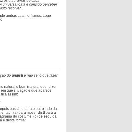
 fiz os diagramas de cada
i universal-cata e consigo perceber
to resolver...
endo ambas catamorfismos. Logo
lo
nição do
undistl
e não sei o que fazer
 natural é bom (natural quer dizer
ro em que situação é que aparece
 fica assim:
)
epois passá-lo para o outro lado da
é, então : (a) para mover
distl
para a
diagrama do costume; (b) de seguida
á é desta forma: