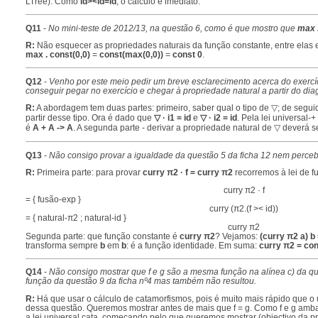
LTree). Como
id><id=id
, o cálculo é imediato.
Q11
-
No mini-teste de 2012/13, na questão 6, como é que mostro que
max .
R:
Não esquecer as propriedades naturais da função constante, entre elas 
max . const(0,0)
=
const(max(0,0))
=
const 0
.
Q12
-
Venho por este meio pedir um breve esclarecimento acerca do exercíci
conseguir pegar no exercício e chegar à propriedade natural a partir do di
R:
A abordagem tem duas partes: primeiro, saber qual o tipo de ▽; de seguida
partir desse tipo. Ora é dado que
▽ · i1 = id
e
▽ · i2 = id
. Pela lei universal
é
A + A -> A
. A segunda parte - derivar a propriedade natural de ▽ deverá s
Q13
-
Não consigo provar a igualdade da questão 5 da ficha 12 nem percebe
R:
Primeira parte: para provar
curry π2 · f = curry π2
recorremos à lei de f
curry π2 · f
= { fusão-exp }
curry (π2.(f >< id))
= { natural-π2 ; natural-id }
curry π2
Segunda parte: que função constante é
curry π2
? Vejamos:
(curry π2 a) b 
transforma sempre
b
em
b
: é a função identidade. Em suma:
curry π2 = con
Q14
-
Não consigo mostrar que f e g são a mesma função na alínea c) da que
função da questão 9 da ficha nº4 mas também não resultou.
R:
Há que usar o cálculo de catamorfismos, pois é muito mais rápido que o 
dessa questão. Queremos mostrar antes de mais que f = g. Como f e g am
a lei universal cata, começando pelo que queremos mostrar (objectivo da pr