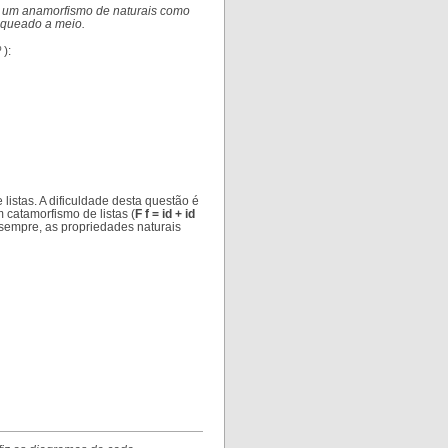
ir um anamorfismo de naturais como
loqueado a meio.
 ):
istas. A dificuldade desta questão é
 catamorfismo de listas (
F f = id + id
sempre, as propriedades naturais