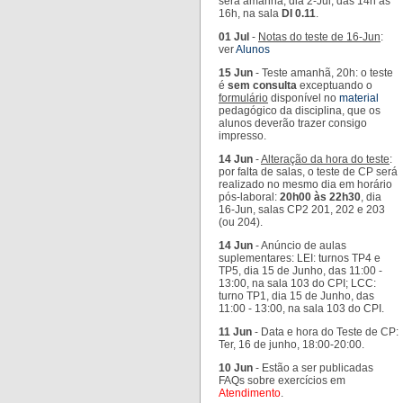
será amanhã, dia 2-Jul, das 14h às
16h, na sala
DI 0.11
.
01 Jul
-
Notas do teste de 16-Jun
:
ver
Alunos
15 Jun
- Teste amanhã, 20h: o teste
é
sem consulta
exceptuando o
formulário
disponível no
material
pedagógico da disciplina, que os
alunos deverão trazer consigo
impresso.
14 Jun
-
Alteração da hora do teste
:
por falta de salas, o teste de CP será
realizado no mesmo dia em horário
pós-laboral:
20h00 às 22h30
, dia
16-Jun, salas CP2 201, 202 e 203
(ou 204).
14 Jun
- Anúncio de aulas
suplementares: LEI: turnos TP4 e
TP5, dia 15 de Junho, das 11:00 -
13:00, na sala 103 do CPI; LCC:
turno TP1, dia 15 de Junho, das
11:00 - 13:00, na sala 103 do CPI.
11 Jun
- Data e hora do Teste de CP:
Ter, 16 de junho, 18:00-20:00.
10 Jun
- Estão a ser publicadas
FAQs sobre exercícios em
Atendimento
.