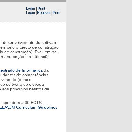
Login
|
Print
Login
|
Register
|
Print
de desenvolvimento de software.
eis pelo projecto de construção
da de construção). Excluem-se,
 manutenção e a utilização
estrado de Informática
da
studantes de competências
olvimento (e mais
 de software de elevada
 aos princípios básicos da
orrespondem a 30 ECTS,
EE/ACM Curriculum Guidelines