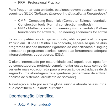
PRF - Professional Practice
Para frequentar esta unidade, os alunos devem possuir as comp
seguintes SEEK (
Software Engineering Educational Knowledge
) 
CMP - Computing Essentials (Computer Science foundation
Construction tools, Formal construction methods)
FND - Mathematical & Engineering Fundamentals (Mathema
foundations for software, Engineering economics for softw
Estas competências são, grosso modo, obtidas pelos alunos que 
1º ciclo em TIC da U.Minho. Em concreto, espera-se que os alun
programas usando métodos rigorosos de especificação e lingua
executar os programas escritos, usando as ferramentas adequad
interpretadores, depuradores, IDEs).
O aluno interessado por esta unidade será aquele que, após f
de computadores, pretende complementar essas suas competên
vertente mais vocacionada para a execução de actividades de d
segundo uma abordagem de engenharia (engenheiro de software,
analista de sistemas, arquitecto de software).
A avaliação é feita por exame global único e aborda os assunto
que cosntituem a unidade curricular.
Coordenação Científica
João M. Fernandes