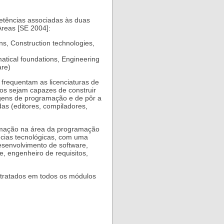
etências associadas às duas
Areas [SE 2004]:
s, Construction technologies,
tical foundations, Engineering
are)
frequentam as licenciaturas de
os sejam capazes de construir
gens de programação e de pôr a
as (editores, compiladores,
ormação na área da programação
cias tecnológicas, com uma
esenvolvimento de software,
 engenheiro de requisitos,
s tratados em todos os módulos