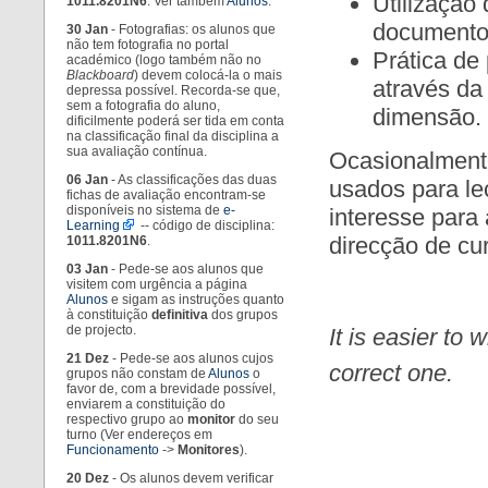
Utilização
1011.8201N6
. Ver também
Alunos
.
documento
30 Jan
- Fotografias: os alunos que
não tem fotografia no portal
Prática de
académico (logo também não no
Blackboard
) devem colocá-la o mais
através da
depressa possível. Recorda-se que,
sem a fotografia do aluno,
dimensão.
dificilmente poderá ser tida em conta
na classificação final da disciplina a
sua avaliação contínua.
Ocasionalmente
06 Jan
- As classificações das duas
usados para le
fichas de avaliação encontram-se
disponíveis no sistema de
e-
interesse para
Learning
-- código de disciplina:
direcção de cu
1011.8201N6
.
03 Jan
- Pede-se aos alunos que
visitem com urgência a página
Alunos
e sigam as instruções quanto
à constituição
definitiva
dos grupos
de projecto.
It is easier to
21 Dez
- Pede-se aos alunos cujos
correct one.
grupos não constam de
Alunos
o
favor de, com a brevidade possível,
enviarem a constituição do
respectivo grupo ao
monitor
do seu
turno (Ver endereços em
Funcionamento
->
Monitores
).
20 Dez
- Os alunos devem verificar