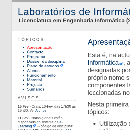
Laboratórios de Informát
Licenciatura em Engenharia Informática (
TÓPICOS
Education
»
Apresentaç
LI11011
»
Apresentação
WebHome
Contacto
Esta é, na act
Programa
Informática
, 
Dossier da disciplina
Plano de estudos
designadas po
Alunos
Funcionamento
próprio nome s
Material
componentes la
Projecto
Sumários
leccionadas no
AVISOS
Nesta primeira
15 Fev
- Orais: 16-Fev, das 17h30 às
tópicos:
19h30. Ver
Alunos
.
11 Fev
- Notas globais estão
Utilização 
disponíveis no sistema de
e-
Learning
-- código de disciplina: