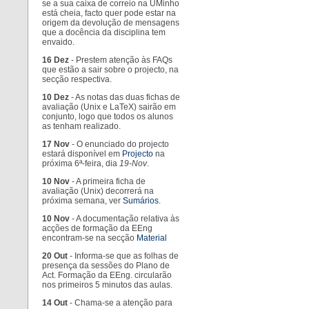
se a sua caixa de correio na UMinho
está cheia, facto quer pode estar na
origem da devolução de mensagens
que a docência da disciplina tem
envaido.
16 Dez
- Prestem atenção às FAQs
que estão a sair sobre o projecto, na
secção respectiva.
10 Dez
- As notas das duas fichas de
avaliação (Unix e LaTeX) sairão em
conjunto, logo que todos os alunos
as tenham realizado.
17 Nov
- O enunciado do projecto
estará disponível em
Projecto
na
próxima 6ª-feira, dia
19-Nov
.
10 Nov
- A primeira ficha de
avaliação (Unix) decorrerá na
próxima semana, ver
Sumários
.
10 Nov
- A documentação relativa às
acções de formação da EEng
encontram-se na secção
Material
20 Out
- Informa-se que as folhas de
presença da sessões do Plano de
Act. Formação da EEng. circularão
nos primeiros 5 minutos das aulas.
14 Out
- Chama-se a atenção para