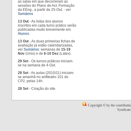
as salas em que decorreram as
sessões do Plano de Act. Formação
da EEng., a partir de 25-Out. - ver
Sumários
13 Out
- As listas dos alunos
inscritos em cada turno prático serão
publicadas muito brevemente em
Alunos
.
13 Out
- As duas primeiras fichas de
avaliação já estão calendarizadas,
ver
Sumários
: semanas de
15-19
Nov
(Unix) e de
6-10 Dez
(Latex).
29 Set
- Os turnos práticos iniciam-
se na semana de 4-Out.
28 Set
- As aulas (2010/11) iniciam-
se amanhã no anfiteatro 101 do
CP2, pelas 14h.
28 Set
- Criação do site.
r24
-
13
Copyright © by the contributin
Sep
Syndicate 
2011
-
10:22:28
-
JoseNunoOliveira