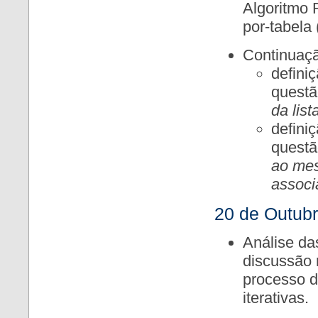
Algoritmo 
por-tabela 
Continuaçã
definiç
quest
da list
defini
quest
ao mes
associ
20 de Outub
Análise da
discussão 
processo d
iterativas.