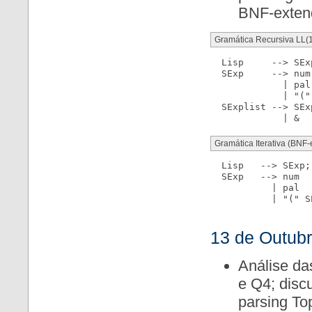
BNF-extend
Gramática Recursiva LL(1
  Lisp     --> SExp
  SExp     --> num

             | pal

             | "("
  SExplist --> SEx
Gramática Iterativa (BNF-
  Lisp   --> SExp;

  SExp   --> num

           | pal

           | "(" S
13 de Outub
Análise da
e Q4; disc
parsing To