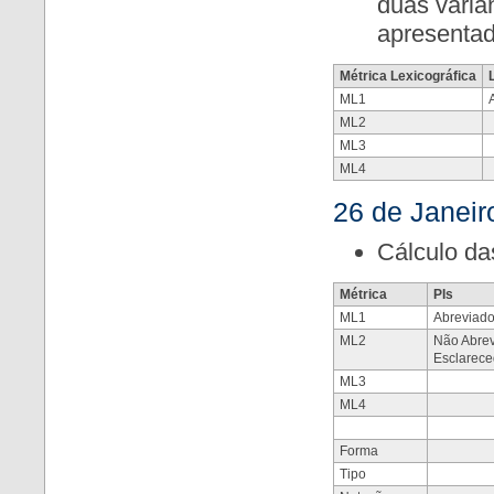
duas varia
apresenta
Métrica Lexicográfica
ML1
ML2
ML3
ML4
26 de Janeir
Cálculo da
Métrica
PIs
ML1
Abreviado
ML2
Não Abre
Esclarece
ML3
ML4
Forma
Tipo