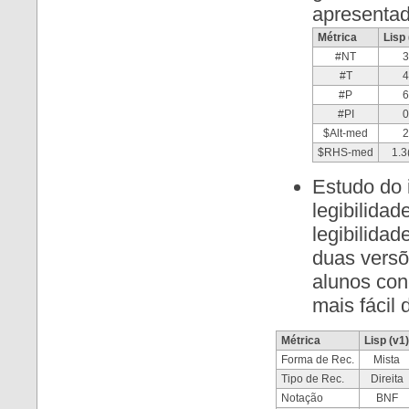
apresenta
Métrica
Lisp 
#NT
3
#T
4
#P
6
#PI
0
$Alt-med
2
$RHS-med
1.3
Estudo do 
legibilida
legibilida
duas versõ
alunos con
mais fácil 
Métrica
Lisp (v1)
Forma de Rec.
Mista
Tipo de Rec.
Direita
Notação
BNF