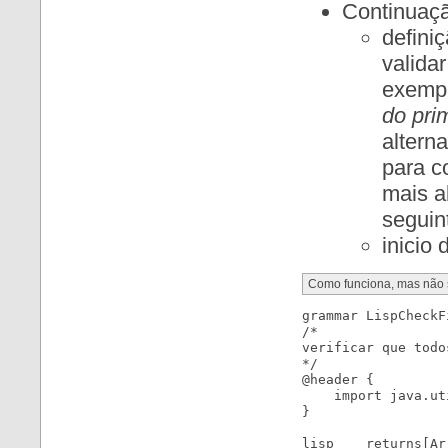
Continuaçã
defini
valida
exemp
do pri
alterna
para c
mais a
seguin
inicio
Como funciona, mas não s
grammar LispCheckF
/*

verificar que todo
*/

@header {

    import java.ut
}

lisp    returns[Ar