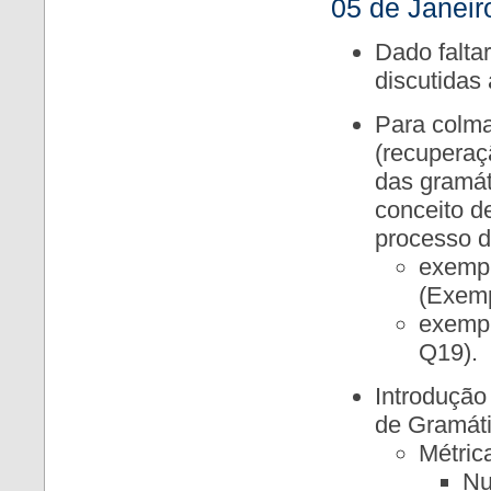
05 de Janeir
Dado falta
discutidas
Para colma
(recuperaç
das gramáti
conceito d
processo d
exempl
(Exemp
exempl
Q19).
Introdução
de Gramáti
Métric
Nu