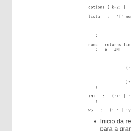
options { k=2; }

lista   :   '[' nu
                  
                  
                   
   ;

nums   returns [in
   :   a = INT    {
                  
                  
                  
                ('
                  
                  
                )*

   ;

INT   :   ('+' | '
   ;

Inicio da 
para a gra