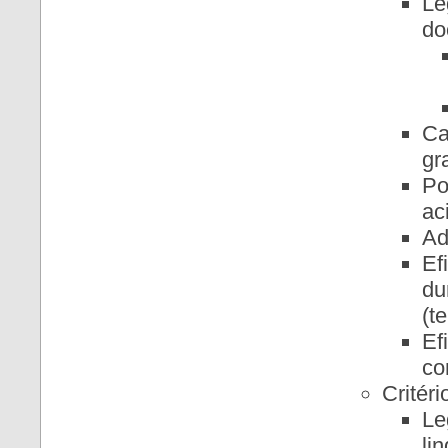
Le
do
Ca
gr
Po
ac
Ad
Ef
du
(t
Ef
co
Critér
Le
li