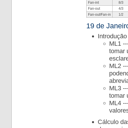
Fan-int
8/3
Fan-out
4/3
Fan-out/Fan-in
1/2
19 de Janeir
Introdução 
ML1 --
tomar 
esclar
ML2 --
podend
abrevi
ML3 --
tomar u
ML4 --
valores
Cálculo da