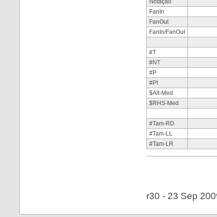
Notação
FanIn
FanOut
FanIn/FanOut
#T
#NT
#P
#PI
$Alt-Med
$RHS-Med
#Tam-RD
#Tam-LL
#Tam-LR
r30 - 23 Sep 200