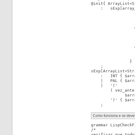
@init{ ArrayList<S
    :   sExp[array
                  
                  
                  }
                  
                  
                  
                  }
                  e
                  
                  }
                }

    ;

sExp[ArrayList<Str
    :   INT { $arr
    |   PAL { $arr
    |   '(' 

        ( vez_ante
              $arr
        ')' { $arr
Como funciona e se deve f
grammar LispCheckF
/*

verificar que todo