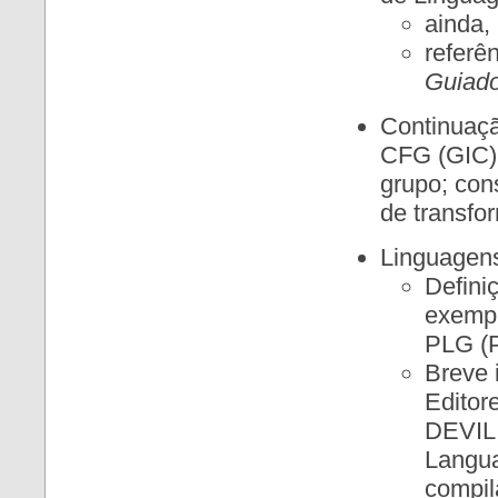
ainda,
referê
Guiado
Continuaçã
CFG (GIC)
grupo; con
de transfo
Linguagens
Defini
exempl
PLG (P
Breve 
Editor
DEVIL 
Langua
compil