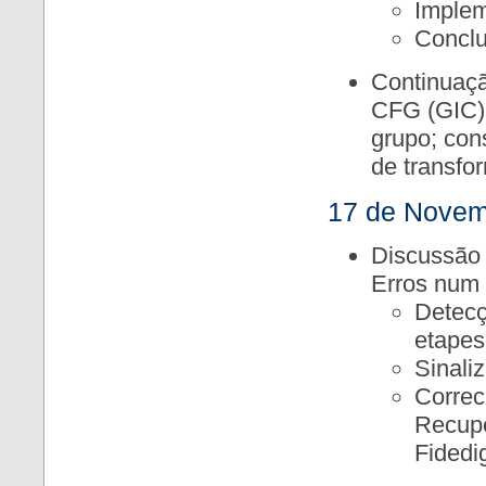
Imple
Concl
Continuaçã
CFG (GIC)
grupo; con
de transfo
17 de Novem
Discussão 
Erros num 
Detecç
etapes
Sinaliz
Correc
Recupe
Fidedi