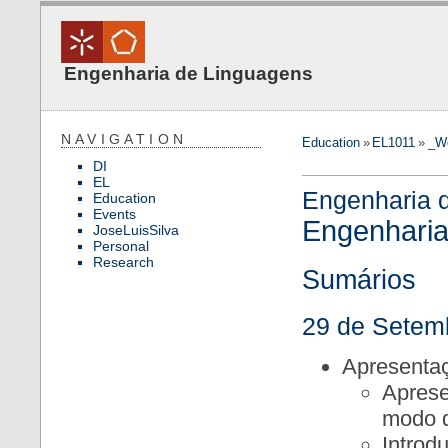
Engenharia de Linguagens
NAVIGATION
Education
»
EL1011
»
_W
DI
EL
Engenharia 
Education
Events
Engenharia
JoseLuisSilva
Personal
Research
Sumários
29 de Setem
Apresentaç
Aprese
modo d
Introd