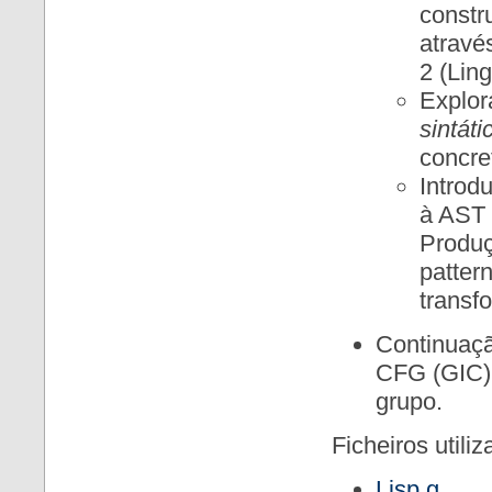
constr
atravé
2 (Lin
Explor
sintáti
concre
Introd
à AST 
Produç
patter
transf
Continuaçã
CFG (GIC)
grupo.
Ficheiros utili
Lisp.g