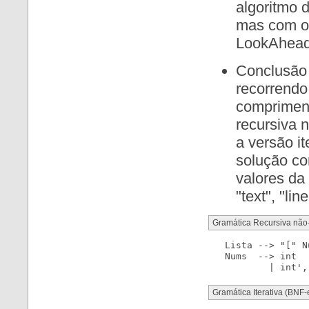
algoritmo 
mas com o 
LookAhead)
Conclusão
recorrendo 
compriment
recursiva 
a versão i
solução co
valores da 
"text", "lin
Gramática Recursiva não
   Lista --> "[" N
   Nums  --> int

Gramática Iterativa (BNF