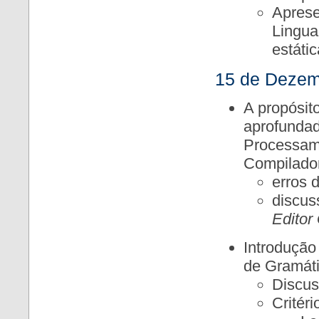
Aprese
Lingua
estátic
15 de Dezem
A propósit
aprofunda
Processam
Compilado
erros 
discus
Editor
Introdução
de Gramáti
Discus
Critér