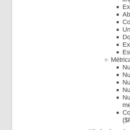
Ex
Ab
Co
Un
Do
Ex
Es
Métric
Nu
Nu
Nu
Nu
Nu
me
Co
($