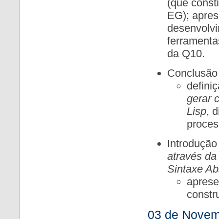
(que const
EG); apres
desenvolvi
ferramenta
da Q10.
Conclusão 
defini
gerar 
Lisp
, 
proces
Introdução
através da
Sintaxe Ab
aprese
constr
03 de Novem