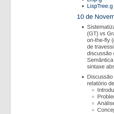
LispTree.g
10 de Novem
Sistematiz
(GT) vs Gr
on-the-fly 
de travess
discussão 
Semântica 
sintaxe abs
Discussão 
relatório 
Introd
Proble
Anális
Conce