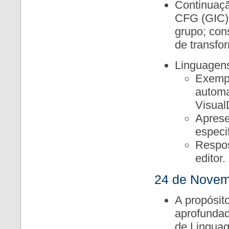
Continuaçã
CFG (GIC)
grupo; con
de transfo
Linguagens
Exempl
automa
Visua
Aprese
especi
Respos
editor.
24 de Novem
A propósit
aprofundad
de Linguag