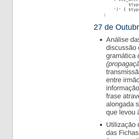
              $typ
        ')' { $typ
27 de Outub
Análise da
discussão 
gramática d
(propagaçã
transmissã
entre irmã
informação
frase atra
alongada s
que levou 
Utilização
das Fichas