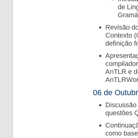
de Lin
Gramát
Revisão do
Contexto (
definição f
Apresentaç
compilador
AnTLR e d
AnTLRWork
06 de Outub
Discussão 
questões 
Continuaç
como base 