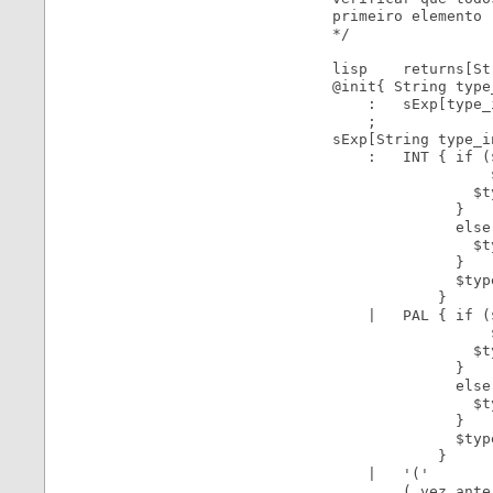
primeiro elemento

*/

lisp    returns[St
@init{ String type
    :   sExp[type_
    ;

sExp[String type_i
    :   INT { if (
                  
                $t
              }

              else 
                $t
              }

              $typ
            }

    |   PAL { if (
                  
                $t
              }

              else 
                $t
              }

              $typ
            }

    |   '(' 

        ( vez_ante