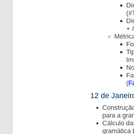
Di
(#
Di
+ 
Métric
Fo
Ti
Im
No
Fa
(
F
12 de Janeir
Construção
para a gra
Cálculo da
gramática L