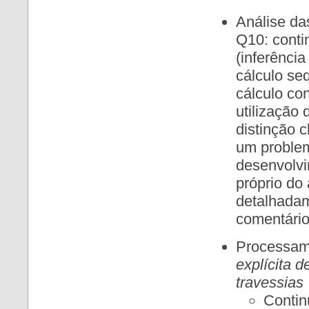
Análise da
Q10: conti
(inferênci
cálculo se
cálculo co
utilização
distinção 
um problem
desenvolv
próprio do
detalhadam
comentário
Processam
explícita 
travessias
Contin