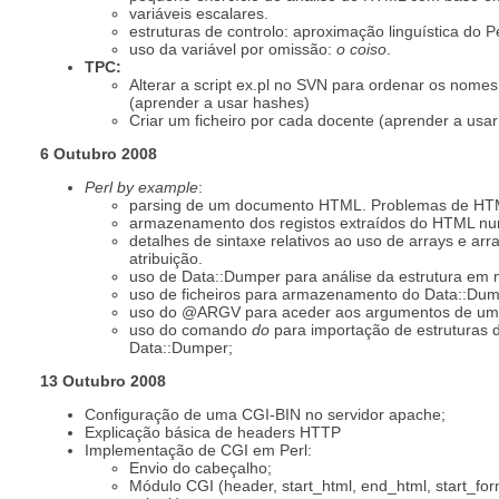
variáveis escalares.
estruturas de controlo: aproximação linguística do P
uso da variável por omissão:
o coiso
.
TPC:
Alterar a script ex.pl no SVN para ordenar os nomes
(aprender a usar hashes)
Criar um ficheiro por cada docente (aprender a usar 
6 Outubro 2008
Perl by example
:
parsing de um documento HTML. Problemas de HT
armazenamento dos registos extraídos do HTML num
detalhes de sintaxe relativos ao uso de arrays e arr
atribuição.
uso de Data::Dumper para análise da estrutura em
uso de ficheiros para armazenamento do Data::Dum
uso do @ARGV para aceder aos argumentos de uma
uso do comando
do
para importação de estruturas
Data::Dumper;
13 Outubro 2008
Configuração de uma CGI-BIN no servidor apache;
Explicação básica de headers HTTP
Implementação de CGI em Perl:
Envio do cabeçalho;
Módulo CGI (header, start_html, end_html, start_form