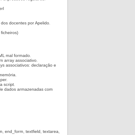
erl
 dos docentes por Apelido.
ficheiros)
ML mal formado.
 array associativo.
ays associativos: declaração e
 memória.
per.
 script.
 de dados armazenadas com
, end_form, textfield, textarea,