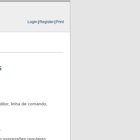
Login
|
Register
|
Print
s
itor, linha de comando,
.
 expressões regulares.