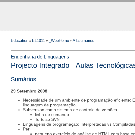
Education
»
EL1011
»
_WebHome
»
AT:sumarios
Engenharia de Linguagens
Projecto Integrado - Aulas Tecnológica
Sumários
29 Setembro 2008
Necessidade de um ambiente de programação eficiente: Ed
linguagem de programação.
Subversion como sistema de controlo de versões.
linha de comando
Tortoise SVN
Linguagens de programação: Interpretadas vs Compiladas
Perl:
pequeno exercício de análise de HTML com base em