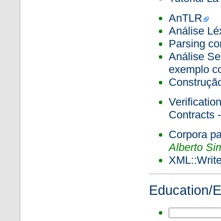
AnTLR
Análise L
Parsing c
Análise S
exemplo 
Construçã
Verificatio
Contracts 
Corpora p
Alberto Si
XML::Write
Education/E