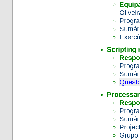
Equip
Oliveir
Progra
Sumár
Exercí
Scripting
Respo
Progra
Sumár
Questõ
Processam
Respo
Progra
Sumár
Projec
Grupo 