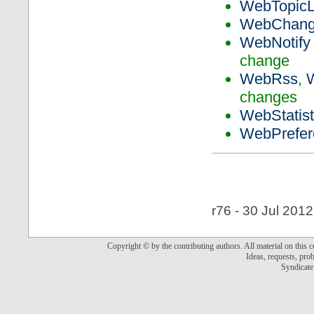
WebTopicL
WebChang
WebNotify
change
WebRss
,
changes
WebStatist
WebPrefer
r76 - 30 Jul 2012
Copyright © by the contributing authors. All material on this co
Ideas, requests, pr
Syndicate 