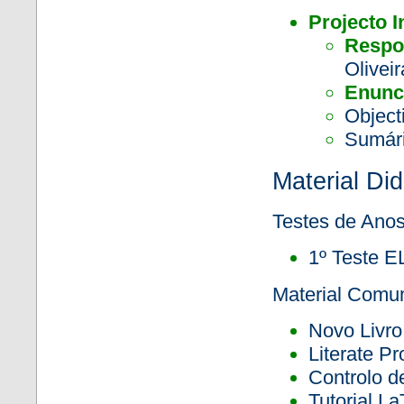
Projecto 
Respo
Oliveir
Enunc
Object
Sumár
Material Did
Testes de Anos
1º Teste E
Material Com
Novo Livr
Literate P
Controlo 
Tutorial L