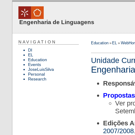
Engenharia de Linguagens
NAVIGATION
Education
»
EL
»
WebHo
DI
EL
Unidade Curr
Education
Events
Engenharia
JoseLuisSilva
Personal
Research
Responsáv
Propostas
Ver pr
Setemb
Edições A
2007/2008