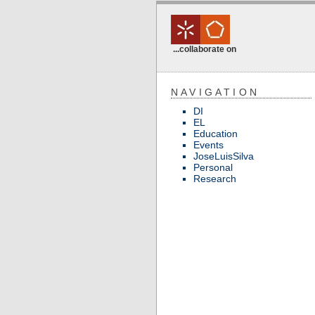
...collaborate on
NAVIGATION
DI
EL
Education
Events
JoseLuisSilva
Personal
Research