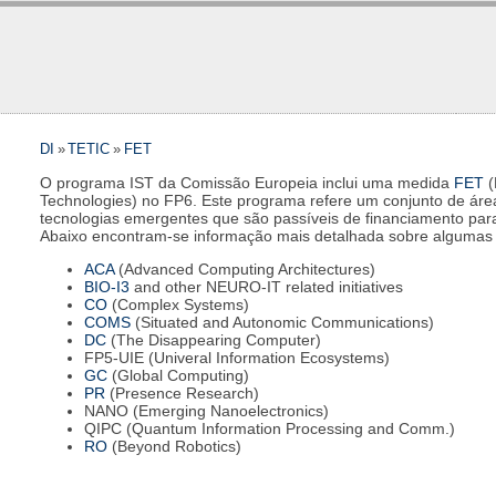
DI
»
TETIC
»
FET
O programa IST da Comissão Europeia inclui uma medida
FET
(
Technologies) no FP6. Este programa refere um conjunto de áre
tecnologias emergentes que são passíveis de financiamento par
Abaixo encontram-se informação mais detalhada sobre algumas 
ACA
(Advanced Computing Architectures)
BIO-I3
and other NEURO-IT related initiatives
CO
(Complex Systems)
COMS
(Situated and Autonomic Communications)
DC
(The Disappearing Computer)
FP5-UIE (Univeral Information Ecosystems)
GC
(Global Computing)
PR
(Presence Research)
NANO (Emerging Nanoelectronics)
QIPC (Quantum Information Processing and Comm.)
RO
(Beyond Robotics)