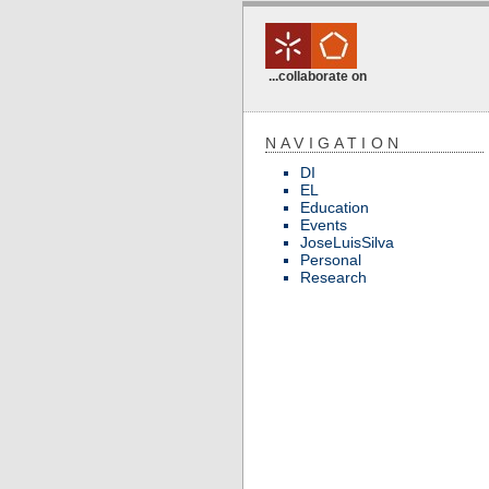
...collaborate on
NAVIGATION
DI
EL
Education
Events
JoseLuisSilva
Personal
Research